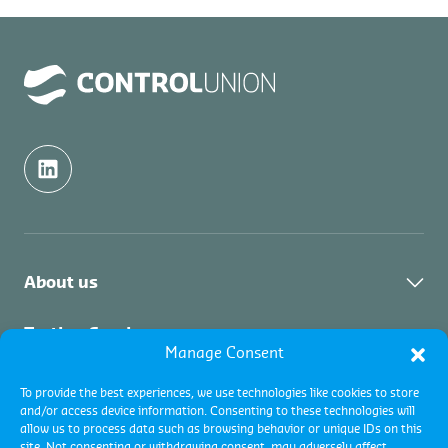
About us
Industri
Testing Services
Manage Consent
Layanan
Layanan Pengujian
Inspection Services
Layanan Pengujian
To provide the best experiences, we use technologies like cookies to store
and/or access device information. Consenting to these technologies will
Fuel testing
Layanan Inspeksi
allow us to process data such as browsing behavior or unique IDs on this
Layanan Inspeksi
Certification Services
Inspeksi Komoditas
site. Not consenting or withdrawing consent, may adversely affect