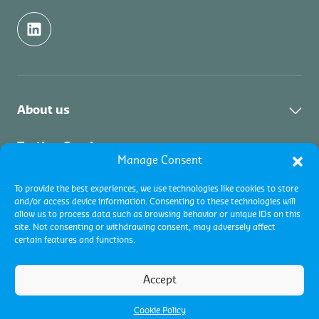
About us
Industri
Testing Services
Manage Consent
Layanan
Layanan Pengujian
Inspection Services
Layanan Pengujian
To provide the best experiences, we use technologies like cookies to store
and/or access device information. Consenting to these technologies will
Fuel testing
Layanan Inspeksi
allow us to process data such as browsing behavior or unique IDs on this
Layanan Inspeksi
Certification Services
Inspeksi Komoditas
site. Not consenting or withdrawing consent, may adversely affect
Feed testing
Draft survey
certain features and functions.
Inspeksi Komoditas
Layanan Sertifikasi
Weight and quality determination
Collateral management
Program Sertifikasi
Accept
Syarat dan Ketentuan
Inspeksi Industri
Ketentuan Penggunaan
Sampling and sealing
Sertifikasi dan Akreditasi
Kebijakan Cookie (UK)
Cookie Policy