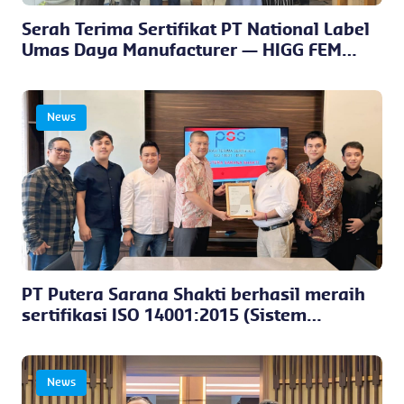
Serah Terima Sertifikat PT National Label
Umas Daya Manufacturer — HIGG FEM
Versi 4 Terverifikasi
News
PT Putera Sarana Shakti berhasil meraih
sertifikasi ISO 14001:2015 (Sistem
Manajemen Lingkungan) dan ISO
45001:2018 (Sistem Manajemen
Keselamatan & Kesehatan Kerja) dari
News
Control Union Indonesia