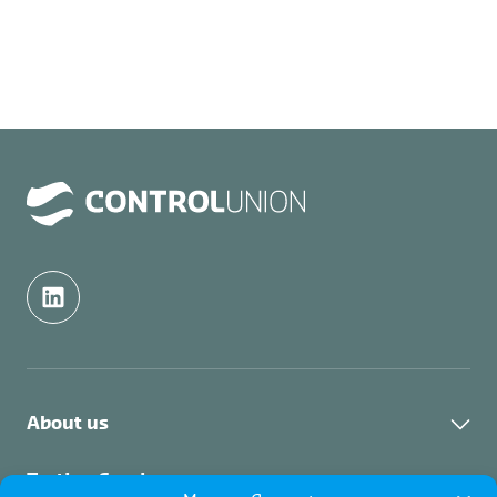
About us
Industri
Testing Services